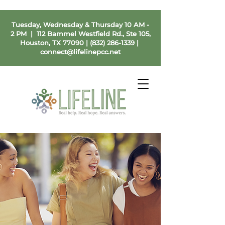
Tuesday, Wednesday & Thursday 10 AM -
2 PM | 112 Bammel Westfield Rd., Ste 105,
Houston, TX 77090 |
(832) 286-1339
|
connect@lifelinepcc.net
No estás sola. Estamos aquí
para ayudarte.