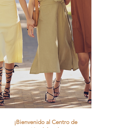
En el Centro de Atención
Prenatal LifeLine, ofrecemos
apoyo gratuito y confidencial a
cualquier persona que necesite
ayuda durante el embarazo.
Desde pruebas de embarazo y
ecografías hasta clases de
crianza y atención postaborto,
estamos aquí para ofrecer
ayuda real, esperanza real y
respuestas reales.
Programar una cita
¡Bienvenido al Centro de