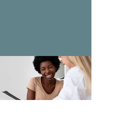
cuando me enteré de que estaba
esperando mi tercer bebé. Las clases
me han ayudado muchísimo y todos
me han apoyado muchísimo. ¡Me
encanta este lugar!
— Nancy